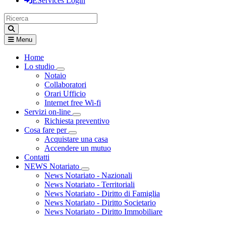
EServices Login
Menu
Home
Lo studio
Visualizza menù di secondo livello
Notaio
Collaboratori
Orari Ufficio
Internet free Wi-fi
Servizi on-line
Visualizza menù di secondo livello
Richiesta preventivo
Cosa fare per
Visualizza menù di secondo livello
Acquistare una casa
Accendere un mutuo
Contatti
NEWS Notariato
Visualizza menù di secondo livello
News Notariato - Nazionali
News Notariato - Territoriali
News Notariato - Diritto di Famiglia
News Notariato - Diritto Societario
News Notariato - Diritto Immobiliare