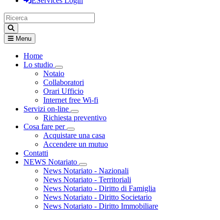
EServices Login
Menu
Home
Lo studio
Visualizza menù di secondo livello
Notaio
Collaboratori
Orari Ufficio
Internet free Wi-fi
Servizi on-line
Visualizza menù di secondo livello
Richiesta preventivo
Cosa fare per
Visualizza menù di secondo livello
Acquistare una casa
Accendere un mutuo
Contatti
NEWS Notariato
Visualizza menù di secondo livello
News Notariato - Nazionali
News Notariato - Territoriali
News Notariato - Diritto di Famiglia
News Notariato - Diritto Societario
News Notariato - Diritto Immobiliare