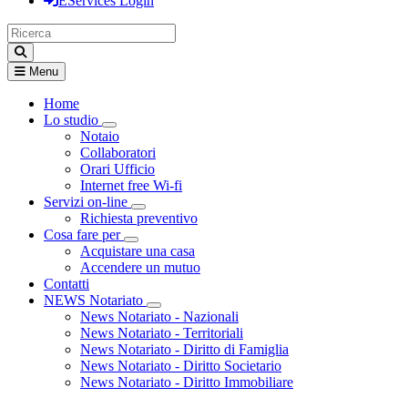
EServices Login
Menu
Home
Lo studio
Visualizza menù di secondo livello
Notaio
Collaboratori
Orari Ufficio
Internet free Wi-fi
Servizi on-line
Visualizza menù di secondo livello
Richiesta preventivo
Cosa fare per
Visualizza menù di secondo livello
Acquistare una casa
Accendere un mutuo
Contatti
NEWS Notariato
Visualizza menù di secondo livello
News Notariato - Nazionali
News Notariato - Territoriali
News Notariato - Diritto di Famiglia
News Notariato - Diritto Societario
News Notariato - Diritto Immobiliare