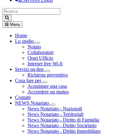
EServices Login
Menu
Home
Lo studio
Visualizza menù di secondo livello
Notaio
Collaboratori
Orari Ufficio
Internet free Wi-fi
Servizi on-line
Visualizza menù di secondo livello
Richiesta preventivo
Cosa fare per
Visualizza menù di secondo livello
Acquistare una casa
Accendere un mutuo
Contatti
NEWS Notariato
Visualizza menù di secondo livello
News Notariato - Nazionali
News Notariato - Territoriali
News Notariato - Diritto di Famiglia
News Notariato - Diritto Societario
News Notariato - Diritto Immobiliare